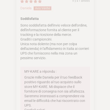
Il y a 1 années
Daniela
Soddisfatta
Sono soddisfatta dell'invio veloce dell'ordine,
dell'informazione fornita al cliente per il
tracking e la ricezione della merce.
Graditi i campioncini.
Unica nota dolente (ma non per colpa
dell'azienda) è l'affidamento in Italia ai corrieri
UPS che forniscono nella mia zona un
pessimo servizio.
MY-KARE a répondu :
Grazie mille Daniela per il tuo feedback
positivo riguardo al tuo acquisto sullo
store MY-KARE. Mi dispiace che il
fornitore di consegna non sia all'altezza.
Saremmo interessati a comprendere via
email le difficoltà che hai riscontrato con
UPS.