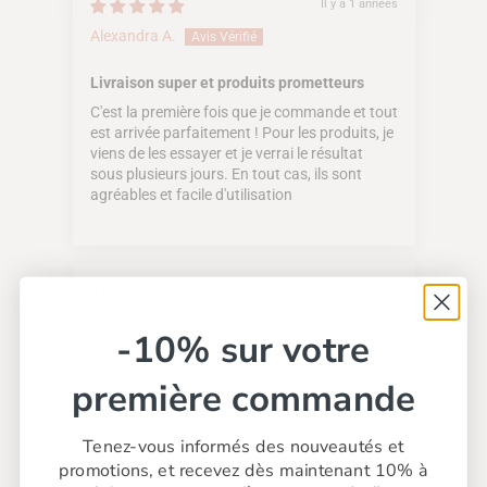
Il y a 1 années
Alexandra A.
Livraison super et produits prometteurs
C'est la première fois que je commande et tout
est arrivée parfaitement ! Pour les produits, je
viens de les essayer et je verrai le résultat
sous plusieurs jours. En tout cas, ils sont
agréables et facile d'utilisation
MY-KARE
Il y a 2 années
-10% sur votre
Fabienne D.
première commande
Produits de qualité
Je commande depuis plusieurs mois et rien à
Tenez-vous informés des nouveautés et
dire, livraison rapide, recommandations
promotions, et recevez dès maintenant 10% à
respectées et qualités des produits dans leur