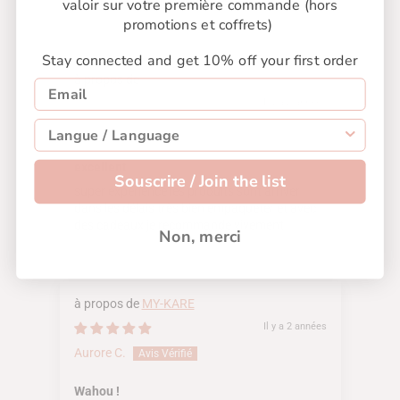
ensemble plus que correctes
valoir sur votre première commande (hors
promotions et coffrets)
Stay connected and get 10% off your first order
MY-KARE
Il y a 2 années
jeremy d.
excellent
Souscrire / Join the list
super expérience les produits sont arriver
dans les délais très bien empaqueter et avec
des cadeaux je recommande vivement
Non, merci
MY-KARE
Il y a 2 années
Aurore C.
Wahou !